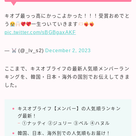
キオプ最っっ高にかっこよかった！！！受賞おめでと
う
一生ついていきます
pic.twitter.com/sBGBgaxAKF
—
(@_lv_s2)
December 2, 2023
ここまで、キスオブライフの最新人気順メンバーラン
キングを、韓国・日本・海外の国別でお伝えしてきま
した。
キスオブライフ【メンバー】の人気順ランキン
グ最新！
−
①ナッティ ②ジュリー ③ベル ④ハヌル
SNSで話題のドラマが無料で見れる！
話題の俳優も登場中！気軽に縦型ドラマ
韓国、日本、海外別での人気順もお届け！
体験