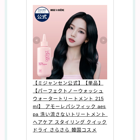
【ミジャンセン公式】【単品】
【パーフェクトノーウォッシュ
ウォータートリートメント 215
ml】 アモーレパシフィック aes
pa 洗い流さないトリートメント 
ヘアケア スタイリング クイック
ドライ さらさら 韓国コスメ