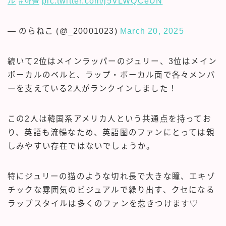
ル
#하늘
pic.twitter.com/j5VLWQCeUN
— のらねこ (@_20001023)
March 20, 2025
続いて2位はメインラッパーのジュリー、3位はメイン
ボーカルのベルと、ラップ・ボーカル面で各々メンバ
ーを支えている2人がランクインしました！
この2人は韓国系アメリカ人という共通点を持ってお
り、英語も流暢なため、英語圏のファンにとっては親
しみやすい存在ではないでしょうか。
特にジュリーの猫のような切れ長で大きな瞳、エキゾ
チックな雰囲気のビジュアルで繰り出す、クセになる
ラップスタイルは多くのファンを惹きつけます♡