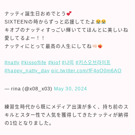
ナッティ誕生日おめでとう
SIXTEENの時からずっと応援してたよ
キオプのナッティすっごい輝いててほんとに美しいね
愛してるよー！！
ナッティにとって最高の人生にしてね
#natty
#kissoflife
#kiof
#나띠
#키스오브라이프
#happy_natty_day
pic.twitter.com/fF4oO0m6AO
— rina (@x08_x03)
May 30, 2024
練習生時代から既にメディア出演が多く、持ち前のス
キルとスター性で人気を獲得してきたナッティが納得
の1位となりました。