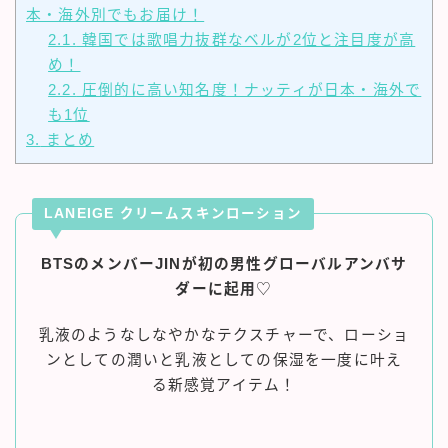
本・海外別でもお届け！
2.1.
韓国では歌唱力抜群なベルが2位と注目度が高
め！
2.2.
圧倒的に高い知名度！ナッティが日本・海外で
も1位
3.
まとめ
LANEIGE クリームスキンローション
BTSのメンバーJINが初の男性グローバルアンバサ
ダーに起用
♡
乳液のようなしなやかなテクスチャーで、ローショ
ンとしての潤いと乳液としての保湿を一度に叶え
る新感覚アイテム！