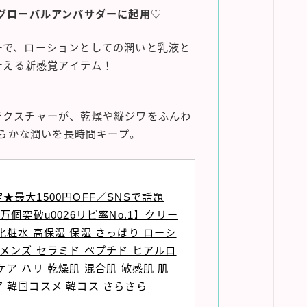
性グローバルアンバサダーに起用
♡
ーで、ローションとしての潤いと乳液と
叶える新感覚アイテム！
テクスチャーが、乾燥や縦ジワをふんわ
らかな潤いを長時間キープ。
★最大1500円OFF／SNSで話題
0万個突破u0026リピ率No.1】クリー
化粧水 高保湿 保湿 さっぱり ローシ
 メンズ セラミド ペプチド ヒアルロ
ケア ハリ 乾燥肌 混合肌 敏感肌 肌 
 韓国コスメ 韓コス さらさら