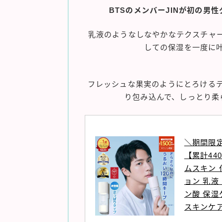
BTSのメンバーJINが初の男
乳液のようなしなやかなテクスチャ
しての保湿を一度に
フレッシュな果実のようにとろける
り包み込んで、しっとり柔
＼期間限定
【累計44
ムスキン 
ョン 乳液
ン酸 保湿
スキンケア