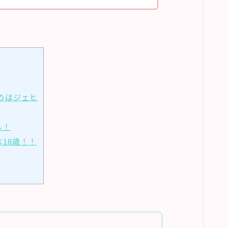
のはジェヒ
ル！
は18歳！！