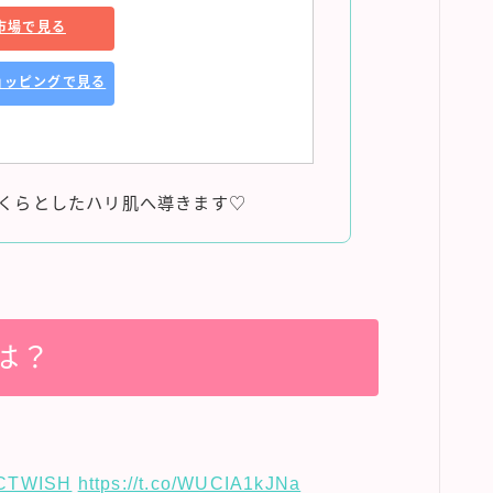
市場で見る
ショッピングで見る
くらとしたハリ肌へ導きます♡
重は？
CTWISH
https://t.co/WUCIA1kJNa