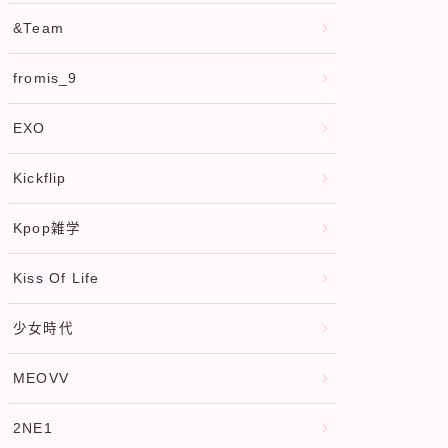
&Team
fromis_9
EXO
Kickflip
Kpop雑学
Kiss Of Life
少女時代
MEOVV
2NE1