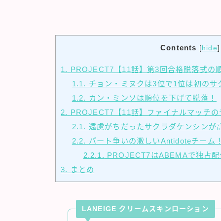
Contents
[
hide
]
1.
PROJECT7【11話】第3回合格脱落式
1.1.
チョン・ミヌクは3位で1位は初のサ
1.2.
カン・ミンソは順位を下げて脱落！
2.
PROJECT7【11話】ファイナルマッチ
2.1.
遠慮がちだったサクラダケンシンが
2.2.
パート争いの激しいAntidoteチーム
2.2.1.
PROJECT7はABEMAで独占
3.
まとめ
LANEIGE クリームスキンローション