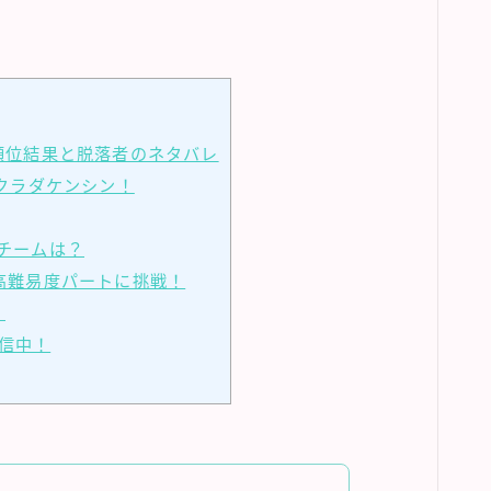
の順位結果と脱落者のネタバレ
クラダケンシン！
のチームは？
高難易度パートに挑戦！
！
配信中！