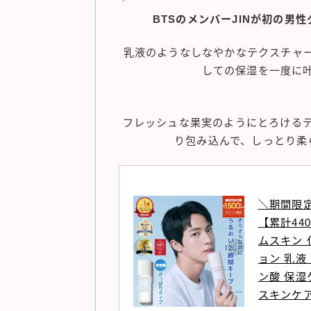
BTSのメンバーJINが初の男
乳液のようなしなやかなテクスチャ
しての保湿を一度に
フレッシュな果実のようにとろける
り包み込んで、しっとり柔
＼期間限定
【累計44
ムスキン 
ョン 乳液
ン酸 保湿
スキンケア