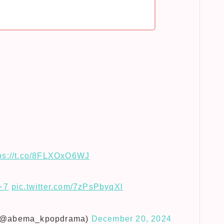
tps://t.co/8FLXOxO6WJ
ト7
pic.twitter.com/7zPsPbyqXl
bema_kpopdrama)
December 20, 2024