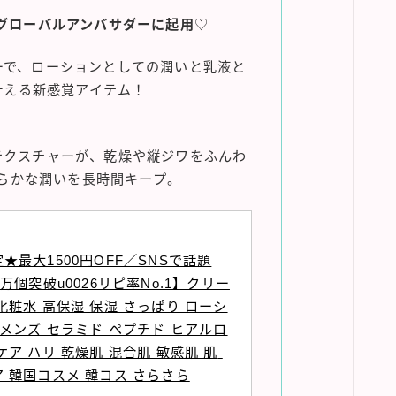
性グローバルアンバサダーに起用
♡
ーで、ローションとしての潤いと乳液と
叶える新感覚アイテム！
テクスチャーが、乾燥や縦ジワをふんわ
らかな潤いを長時間キープ。
★最大1500円OFF／SNSで話題
0万個突破u0026リピ率No.1】クリー
化粧水 高保湿 保湿 さっぱり ローシ
 メンズ セラミド ペプチド ヒアルロ
ケア ハリ 乾燥肌 混合肌 敏感肌 肌 
 韓国コスメ 韓コス さらさら