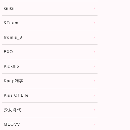
kiiikiii
&Team
fromis_9
EXO
Kickflip
Kpop雑学
Kiss Of Life
少女時代
MEOVV