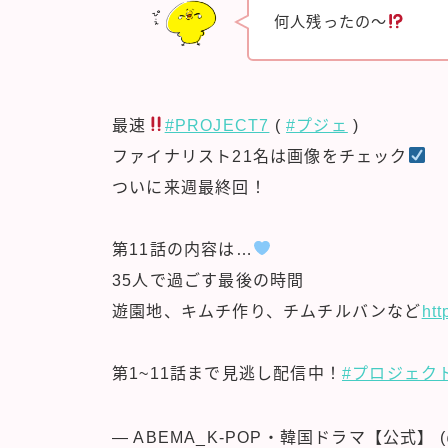
何人残ったの～
最速
#PROJECT7
(
#プジェ
)
ファイナリスト21名は画像をチェック
ついに来週最終回！
第11話の内容は…
35人で過ごす最後の時間
遊園地、キムチ作り、チムチルバンなど
ht
第1~11話まで見逃し配信中！
#プロジェク
— ABEMA_K-POP・韓国ドラマ【公式】 (@a