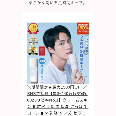
柔らかな潤いを長時間キープ。
＼期間限定★最大1500円OFF／
SNSで話題【累計440万個突破u
0026リピ率No.1】クリームスキ
ン 化粧水 高保湿 保湿 さっぱり 
ローション 乳液 メンズ セラミ