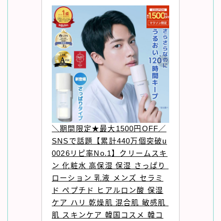
＼期間限定★最大1500円OFF／
SNSで話題【累計440万個突破u
0026リピ率No.1】クリームスキ
ン 化粧水 高保湿 保湿 さっぱり 
ローション 乳液 メンズ セラミ
ド ペプチド ヒアルロン酸 保湿
ケア ハリ 乾燥肌 混合肌 敏感肌 
肌 スキンケア 韓国コスメ 韓コ