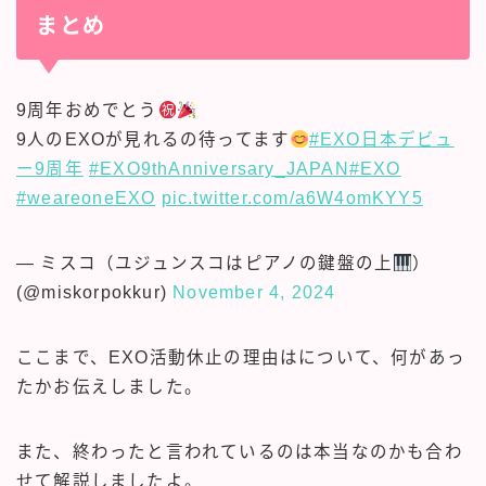
まとめ
9周年おめでとう
9人のEXOが見れるの待ってます
#EXO日本デビュ
ー9周年
#EXO9thAnniversary_JAPAN
#EXO
#weareoneEXO
pic.twitter.com/a6W4omKYY5
— ミスコ（ユジュンスコはピアノの鍵盤の上
）
(@miskorpokkur)
November 4, 2024
ここまで、EXO活動休止の理由はについて、何があっ
たかお伝えしました。
SNSで話題のドラマが無料で見れる！
また、終わったと言われているのは本当なのかも合わ
話題の俳優も登場中！気軽に縦型ドラマ
せて解説しましたよ。
体験