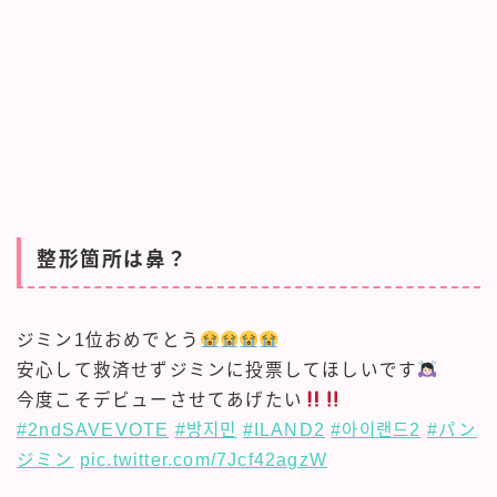
整形箇所は鼻？
ジミン1位おめでとう
安心して救済せずジミンに投票してほしいです
今度こそデビューさせてあげたい
#2ndSAVEVOTE
#방지민
#ILAND2
#아이랜드2
#パン
ジミン
pic.twitter.com/7Jcf42agzW