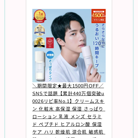
＼期間限定★最大1500円OFF／
SNSで話題【累計440万個突破u
0026リピ率No.1】クリームスキ
ン 化粧水 高保湿 保湿 さっぱり 
ローション 乳液 メンズ セラミ
ド ペプチド ヒアルロン酸 保湿
ケア ハリ 乾燥肌 混合肌 敏感肌 