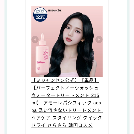
【ミジャンセン公式】【単品】
【パーフェクトノーウォッシュ
ウォータートリートメント 215
ml】 アモーレパシフィック aes
pa 洗い流さないトリートメント 
ヘアケア スタイリング クイック
ドライ さらさら 韓国コスメ