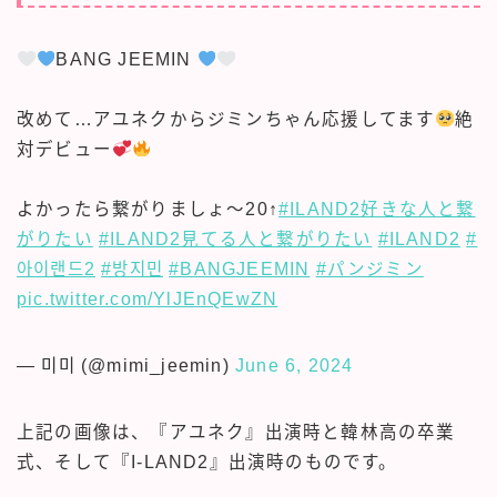
BANG JEEMIN
改めて…アユネクからジミンちゃん応援してます
絶
対デビュー
よかったら繋がりましょ～20↑
#ILAND2好きな人と繋
がりたい
#ILAND2見てる人と繋がりたい
#ILAND2
#
아이랜드2
#방지민
#BANGJEEMIN
#パンジミン
pic.twitter.com/YlJEnQEwZN
— 미미 (@mimi_jeemin)
June 6, 2024
上記の画像は、『アユネク』出演時と韓林高の卒業
式、そして『I-LAND2』出演時のものです。