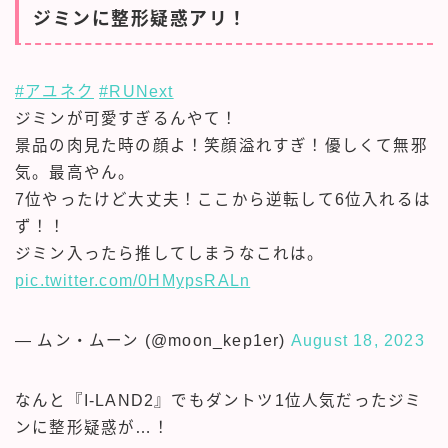
ジミンに整形疑惑アリ！
#アユネク
#RUNext
ジミンが可愛すぎるんやて！
景品の肉見た時の顔よ！笑顔溢れすぎ！優しくて無邪
気。最高やん。
7位やったけど大丈夫！ここから逆転して6位入れるは
ず！！
ジミン入ったら推してしまうなこれは。
pic.twitter.com/0HMypsRALn
— ムン・ムーン (@moon_kep1er)
August 18, 2023
なんと『I-LAND2』でもダントツ1位人気だったジミ
ンに整形疑惑が…！