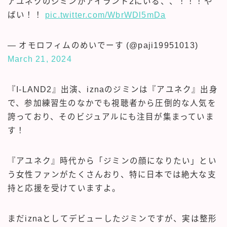
アユネクのジミンがアイランド2にいる、、！！！や
ばい！！
pic.twitter.com/WbrWDl5mDa
— オモロフィムのめいでーす (@paji19951013)
March 21, 2024
『I-LAND2』出演、iznaのジミンは『アユネク』出身
で、参加練習生のなかでも視聴者から圧倒的な人気を
誇っており、そのビジュアルにも注目が集まっていま
す！
『アユネク』時代から「ジミンの顔になりたい」とい
う女性ファンがたくさんおり、特に日本では絶大な支
持と応援を受けていますよ。
まだiznaとしてデビューしたジミンですが、実は整形