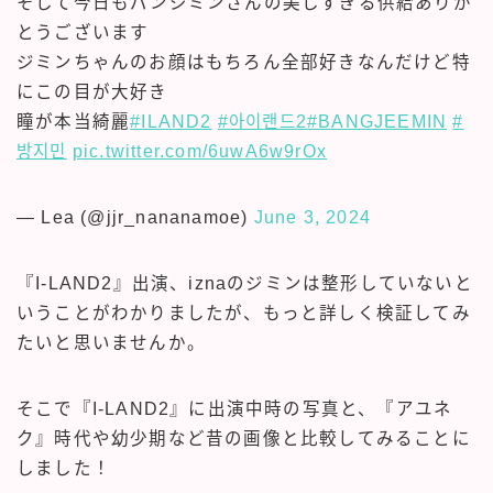
そして今日もパンジミンさんの美しすぎる供給ありが
とうございます
ジミンちゃんのお顔はもちろん全部好きなんだけど特
にこの目が大好き
瞳が本当綺麗
#ILAND2
#아이랜드2
#BANGJEEMIN
#
방지민
pic.twitter.com/6uwA6w9rOx
— Lea (@jjr_nananamoe)
June 3, 2024
『I-LAND2』出演、iznaのジミンは整形していないと
いうことがわかりましたが、もっと詳しく検証してみ
たいと思いませんか。
そこで『I-LAND2』に出演中時の写真と、『アユネ
ク』時代や幼少期など昔の画像と比較してみることに
しました！