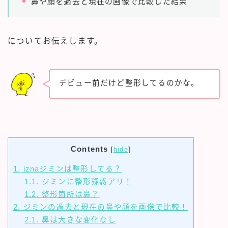
鼻や顔を過去と現在の画像で比較した結果
についてお伝えします。
デビュー前だけど整形してるのかな。
Contents
[
hide
]
1.
iznaジミンは整形してる？
1.1.
ジミンに整形疑惑アリ！
1.2.
整形箇所は鼻？
2.
ジミンの過去と現在の鼻や顔を画像で比較！
2.1.
鼻は大きな変化なし